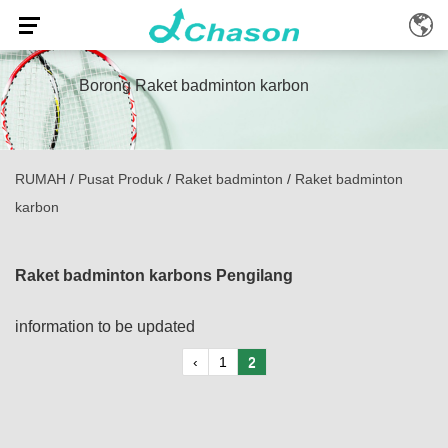
Borong Raket badminton karbon
RUMAH
/
Pusat Produk
/
Raket badminton
/
Raket badminton
karbon
Raket badminton karbons Pengilang
information to be updated
‹
1
2