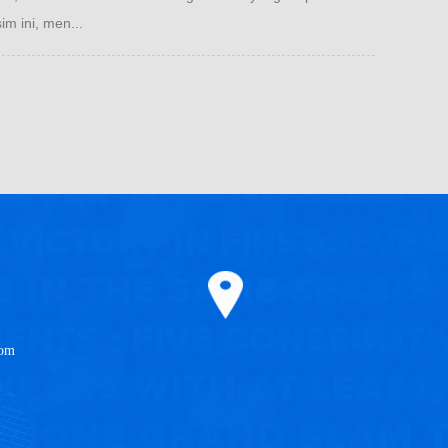
m ini, men...
com