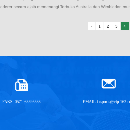
ederer secara ajaib memenangi Terbuka Australia dan Wimbledon musi
‹
1
2
3
4
FAKS: 0571-63595588
EMAIL:
fxsports@vip.163.