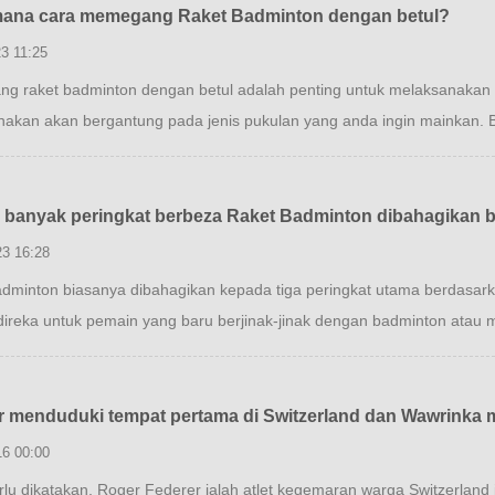
ana cara memegang Raket Badminton dengan betul?
3 11:25
g raket badminton dengan betul adalah penting untuk melaksanakan
akan akan bergantung pada jenis pukulan yang anda ingin mainkan. Be
 banyak peringkat berbeza Raket Badminton dibahagikan 
23 16:28
dminton biasanya dibahagikan kepada tiga peringkat utama berdasar
ireka untuk pemain yang baru berjinak-jinak dengan badminton atau m
r menduduki tempat pertama di Switzerland dan Wawrinka 
16 00:00
rlu dikatakan, Roger Federer ialah atlet kegemaran warga Switzerland 