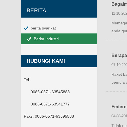
Bagaim
BERITA
11-10-202
Memegan
berita syarikat
anda gun
Berita Industri
Berapa
HUBUNGI KAMI
07-10-20
Raket ba
Tel:
pemula d
0086-0571-63545888
0086-0571-63541777
Federe
Faks:
0086-0571-63595588
04-08-20
Tidak pe