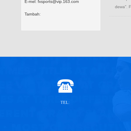
E-mel:
fxsports@vip.163.com
dewa". F
Tambah:
TEL: